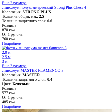
Еще 2 размера
Линолеум полукоммерческий Strong Plus Chess 4
Коллекция:
STRONG PLUS
Толщина общая, мм.:
2.5
Толщина защитного слоя:
0.6
Розница
870
₽/м²
От 1 рулона
760
₽/м²
Подробнее
2,0 м
2,5 м
3 м
Еще 3 размера
Линолеум MASTER FLAMENCO 3
Коллекция:
MASTER
Толщина защитного слоя:
0.4
Цвет:
Бежевый
Розница
577
₽/м²
От 1 рулона
485
₽/м²
Подробнее