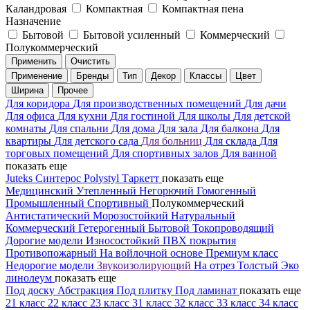
Каландровая
Компактная
Компактная пена
Назначение
Бытовой
Бытовой усиленный
Коммерческий
Полукоммерческий
Применить
Очистить
Применение
Бренды
Тип
Декор
Классы
Цвет
Ширина
Прочее
Для коридора
Для производственных помещений
Для дачи
Для офиса
Для кухни
Для гостиной
Для школы
Для детской
комнаты
Для спальни
Для дома
Для зала
Для балкона
Для
квартиры
Для детского сада
Для больниц
Для склада
Для
торговых помещений
Для спортивных залов
Для ванной
показать еще
Juteks
Синтерос
Polystyl
Таркетт
показать еще
Медицинский
Утепленный
Негорючий
Гомогенный
Промышленный
Спортивный
Полукоммерческий
Антистатический
Морозостойкий
Натуральный
Коммерческий
Гетерогенный
Бытовой
Токопроводящий
Дорогие модели
Износостойкий
ПВХ покрытия
Противопожарный
На войлочной основе
Премиум класс
Недорогие модели
Звукоизолирующий
На отрез
Толстый
Эко
линолеум
показать еще
Под доску
Абстракция
Под плитку
Под ламинат
показать еще
21 класс
22 класс
23 класс
31 класс
32 класс
33 класс
34 класс