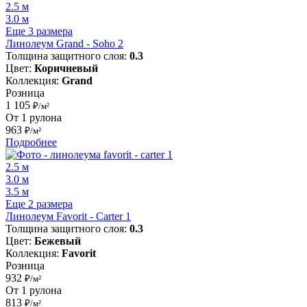
2.5 м
3.0 м
Еще 3 размера
Линолеум Grand - Soho 2
Толщина защитного слоя:
0.3
Цвет:
Коричневый
Коллекция:
Grand
Розница
1 105
₽/м²
От 1 рулона
963
₽/м²
Подробнее
2.5 м
3.0 м
3.5 м
Еще 2 размера
Линолеум Favorit - Carter 1
Толщина защитного слоя:
0.3
Цвет:
Бежевый
Коллекция:
Favorit
Розница
932
₽/м²
От 1 рулона
813
₽/м²