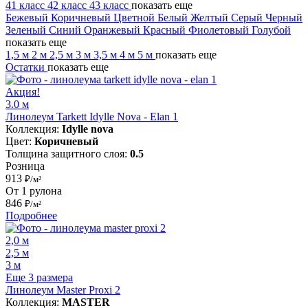
41 класс
42 класс
43 класс
показать еще
Бежевый
Коричневый
Цветной
Белый
Желтый
Серый
Черный
Зеленый
Синий
Оранжевый
Красный
Фиолетовый
Голубой
показать еще
1,5 м
2 м
2,5 м
3 м
3,5 м
4 м
5 м
показать еще
Остатки
показать еще
Акция!
3.0 м
Линолеум Tarkett Idylle Nova - Elan 1
Коллекция:
Idylle nova
Цвет:
Коричневый
Толщина защитного слоя:
0.5
Розница
913
₽/м²
От 1 рулона
846
₽/м²
Подробнее
2,0 м
2,5 м
3 м
Еще 3 размера
Линолеум Master Proxi 2
Коллекция:
MASTER