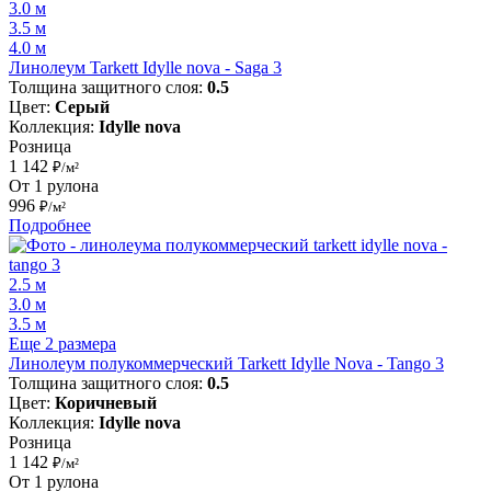
3.0 м
3.5 м
4.0 м
Линолеум Tarkett Idylle nova - Saga 3
Толщина защитного слоя:
0.5
Цвет:
Серый
Коллекция:
Idylle nova
Розница
1 142
₽/м²
От 1 рулона
996
₽/м²
Подробнее
2.5 м
3.0 м
3.5 м
Еще 2 размера
Линолеум полукоммерческий Tarkett Idylle Nova - Tango 3
Толщина защитного слоя:
0.5
Цвет:
Коричневый
Коллекция:
Idylle nova
Розница
1 142
₽/м²
От 1 рулона