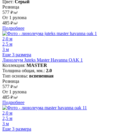
Цвет:
Серый
Розница
577
₽/м²
От 1 рулона
485
₽/м²
Подробнее
2,0 м
2,5 м
3 м
Еще 3 размера
Линолеум Juteks Master Havanna OAK 1
Коллекция:
MASTER
Толщина общая, мм.:
2.0
Тип основы:
вспененная
Розница
577
₽/м²
От 1 рулона
485
₽/м²
Подробнее
2,0 м
2,5 м
3 м
Еще 3 размера