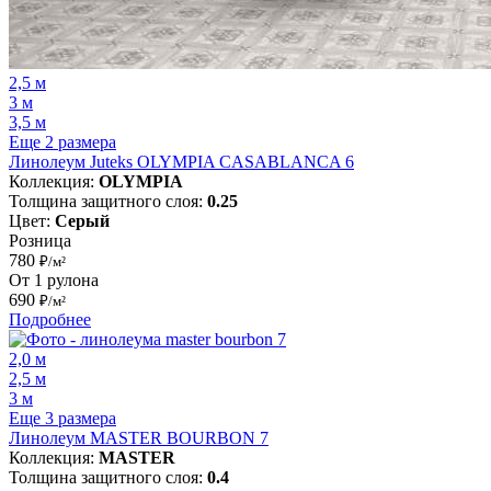
2,5 м
3 м
3,5 м
Еще 2 размера
Линолеум Juteks OLYMPIA CASABLANCA 6
Коллекция:
OLYMPIA
Толщина защитного слоя:
0.25
Цвет:
Серый
Розница
780
₽/м²
От 1 рулона
690
₽/м²
Подробнее
2,0 м
2,5 м
3 м
Еще 3 размера
Линолеум MASTER BOURBON 7
Коллекция:
MASTER
Толщина защитного слоя:
0.4