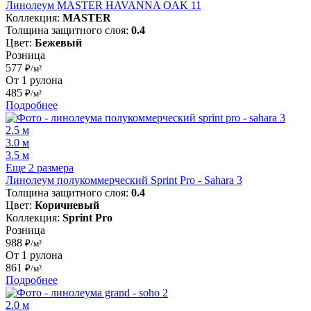
Линолеум MASTER HAVANNA OAK 11
Коллекция:
MASTER
Толщина защитного слоя:
0.4
Цвет:
Бежевый
Розница
577
₽/м²
От 1 рулона
485
₽/м²
Подробнее
2.5 м
3.0 м
3.5 м
Еще 2 размера
Линолеум полукоммерческий Sprint Pro - Sahara 3
Толщина защитного слоя:
0.4
Цвет:
Коричневый
Коллекция:
Sprint Pro
Розница
988
₽/м²
От 1 рулона
861
₽/м²
Подробнее
2.0 м