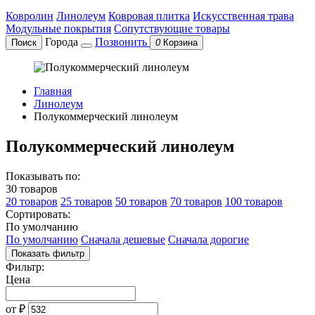
Ковролин
Линолеум
Ковровая плитка
Искусственная трава
Модульные покрытия
Сопутствующие товары
Города
Позвонить
Поиск
0
Корзина
Главная
Линолеум
Полукоммерческий линолеум
Полукоммерческий линолеум
Показывать по:
30 товаров
20 товаров
25 товаров
50 товаров
70 товаров
100 товаров
Сортировать:
По умолчанию
По умолчанию
Сначала дешевые
Сначала дорогие
Показать фильтр
Фильтр:
Цена
от
₽