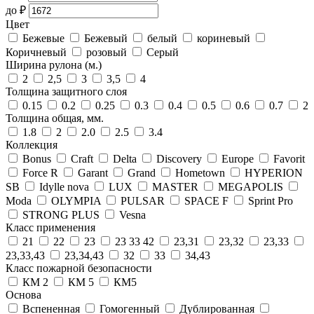
до
₽
Цвет
Бежевые
Бежевый
белый
кориневый
Коричневый
розовый
Серый
Ширина рулона (м.)
2
2,5
3
3,5
4
Толщина защитного слоя
0.15
0.2
0.25
0.3
0.4
0.5
0.6
0.7
2
Толщина общая, мм.
1.8
2
2.0
2.5
3.4
Коллекция
Bonus
Craft
Delta
Discovery
Europe
Favorit
Force R
Garant
Grand
Hometown
HYPERION
SB
Idylle nova
LUX
MASTER
MEGAPOLIS
Moda
OLYMPIA
PULSAR
SPACE F
Sprint Pro
STRONG PLUS
Vesna
Класс применения
21
22
23
23 33 42
23,31
23,32
23,33
23,33,43
23,34,43
32
33
34,43
Класс пожарной безопасности
КМ 2
КМ 5
КМ5
Основа
Вспененная
Гомогенный
Дублированная