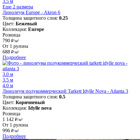
3.5 м
Еще 2 размера
Линолеум Europe - Akron 6
Толщина защитного слоя:
0.25
Цвет:
Бежевый
Коллекция:
Europe
Розница
790
₽/м²
От 1 рулона
688
₽/м²
Подробнее
3.0 м
3.5 м
4.0 м
Линолеум полукоммерческий Tarkett Idylle Nova - Atlanta 3
Толщина защитного слоя:
0.5
Цвет:
Коричневый
Коллекция:
Idylle nova
Розница
1 142
₽/м²
От 1 рулона
996
₽/м²
Подробнее