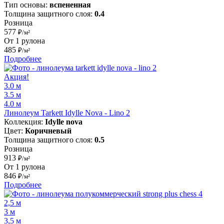
Тип основы:
вспененная
Толщина защитного слоя:
0.4
Розница
577
₽/м²
От 1 рулона
485
₽/м²
Подробнее
Акция!
3.0 м
3.5 м
4.0 м
Линолеум Tarkett Idylle Nova - Lino 2
Коллекция:
Idylle nova
Цвет:
Коричневый
Толщина защитного слоя:
0.5
Розница
913
₽/м²
От 1 рулона
846
₽/м²
Подробнее
2,5 м
3 м
3,5 м