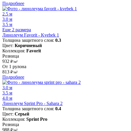
Подробнее
2.5 м
3.0 м
3.5 м
Еще 2 размера
Линолеум Favorit - Kvebek 1
Толщина защитного слоя:
0.3
Цвет:
Коричневый
Коллекция:
Favorit
Розница
932
₽/м²
От 1 рулона
813
₽/м²
Подробнее
3.0 м
3.5 м
4.0 м
Линолеум Sprint Pro - Sahara 2
Толщина защитного слоя:
0.4
Цвет:
Серый
Коллекция:
Sprint Pro
Розница
988
₽/м²