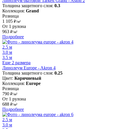
Линолеум бытовой Tarkett Grand - Aston 2
Толщина защитного слоя:
0.3
Коллекция:
Grand
Розница
1 105
₽/м²
От 1 рулона
963
₽/м²
Подробнее
2.5 м
3.0 м
3.5 м
Еще 2 размера
Линолеум Europe - Akron 4
Толщина защитного слоя:
0.25
Цвет:
Коричневый
Коллекция:
Europe
Розница
790
₽/м²
От 1 рулона
688
₽/м²
Подробнее
2.5 м
3.0 м